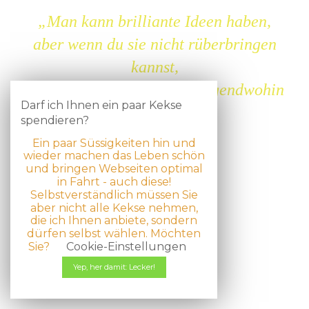
„Man kann brilliante Ideen haben,
aber wenn du sie nicht rüberbringen
kannst,
werden deine Ideen dich nirgendwohin
Darf ich Ihnen ein paar Kekse
bringen.“
spendieren?
Ein paar Süssigkeiten hin und
Lido Anthony „Lee“ Iacocca
wieder machen das Leben schön
und bringen Webseiten optimal
in Fahrt - auch diese!
Selbstverständlich müssen Sie
© 2026
WordPress
theme by
DinevThemes
aber nicht alle Kekse nehmen,
die ich Ihnen anbiete, sondern
dürfen selbst wählen. Möchten
Sie?
Cookie-Einstellungen
Yep, her damit: Lecker!