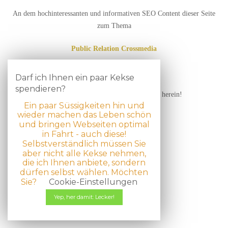
An dem hochinteressanten und informativen SEO Content dieser Seite
zum Thema
Public Relation Crossmedia
wird noch eifrig gefeilt …
Darf ich Ihnen ein paar Kekse
spendieren?
Bitte schauen Sie in Kürze noch einmal herein!
Ein paar Süssigkeiten hin und
wieder machen das Leben schön
und bringen Webseiten optimal
in Fahrt - auch diese!
Selbstverständlich müssen Sie
aber nicht alle Kekse nehmen,
die ich Ihnen anbiete, sondern
© 2026
WordPress
theme by
DinevThemes
dürfen selbst wählen. Möchten
Sie?
Cookie-Einstellungen
Yep, her damit: Lecker!